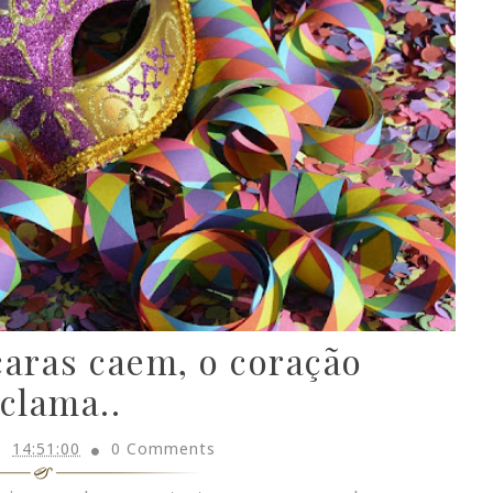
aras caem, o coração
clama..
14:51:00
0 Comments