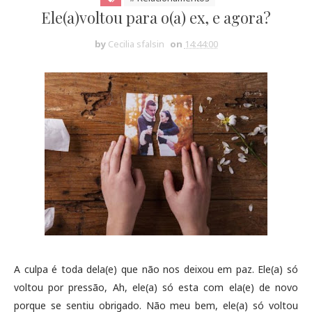
Ele(a)voltou para o(a) ex, e agora?
by
Cecilia sfalsin
on
14:44:00
A culpa é toda dela(e) que não nos deixou em paz. Ele(a) só
voltou por pressão, Ah, ele(a) só esta com ela(e) de novo
porque se sentiu obrigado. Não meu bem, ele(a) só voltou