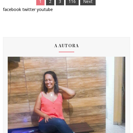
1
2
3
116
Next
facebook
twitter
youtube
A AUTORA