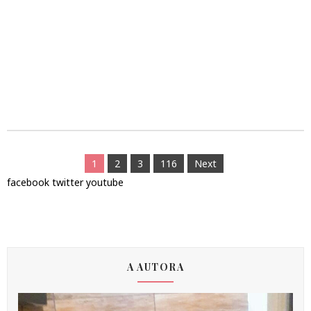
1
2
3
116
Next
facebook
twitter
youtube
A AUTORA