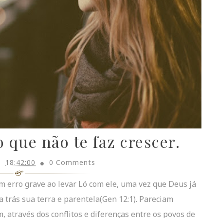
 que não te faz crescer.
18:42:00
0 Comments
 erro grave ao levar Ló com ele, uma vez que Deus já
 trás sua terra e parentela(Gen 12:1). Pareciam
 através dos conflitos e diferenças entre os povos de