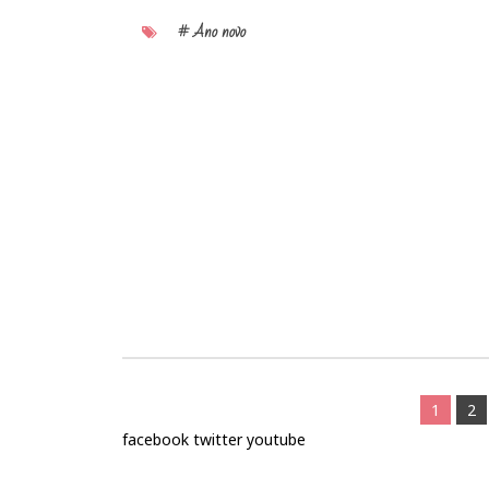
# Ano novo
1
2
facebook
twitter
youtube