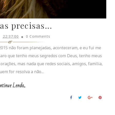
s precisas...
22:37:00
0 Comments
15 não foram planejadas, aconteceram, e eu fui me
 claro que tenho meus segredos com Deus, tenho meus
orações, mas nada que redes sociais, amigos, família,
uem for resolva a não...
ntinue Lendo...