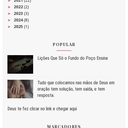
2021
(22)
►
2022
(2)
►
2023
(3)
►
2024
(8)
►
2025
(1)
►
POPULAR
Liç⁠ões Que Só o Fundo do Poço Ensina
Tudo que colocamos nas mãos de Deus em
oração tem solução, tem saída, e tem
resposta.
Deus te fez clicar no link e chegar aqui
MARCADORES