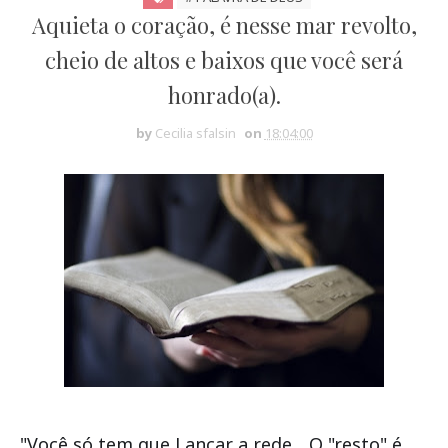
Aquieta o coração, é nesse mar revolto,
cheio de altos e baixos que você será
honrado(a).
by
Cecilia sfalsin
on
18:04:00
"Você só tem que Lançar a rede... O "resto" é