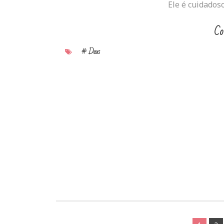
Ele é cuidadoso
Co
# Deus