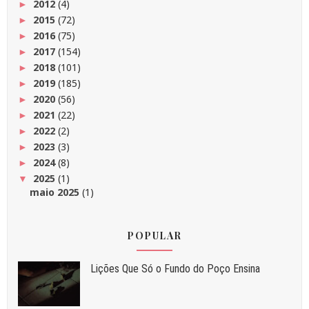
2012
(4)
►
2015
(72)
►
2016
(75)
►
2017
(154)
►
2018
(101)
►
2019
(185)
►
2020
(56)
►
2021
(22)
►
2022
(2)
►
2023
(3)
►
2024
(8)
►
2025
(1)
▼
maio 2025
(1)
POPULAR
Liç⁠ões Que Só o Fundo do Poço Ensina