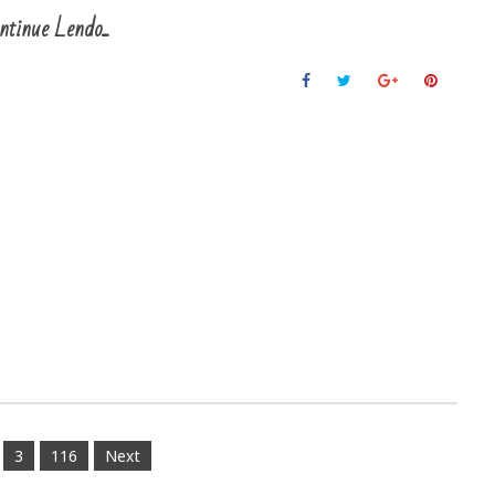
ntinue Lendo...
3
116
Next