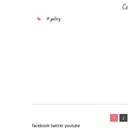
Co
# gallery
1
2
facebook
twitter
youtube