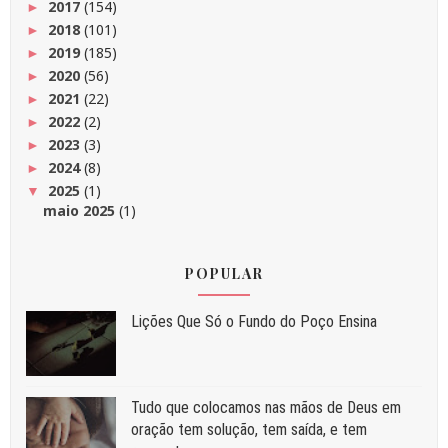
2017
(154)
►
2018
(101)
►
2019
(185)
►
2020
(56)
►
2021
(22)
►
2022
(2)
►
2023
(3)
►
2024
(8)
►
2025
(1)
▼
maio 2025
(1)
POPULAR
Liç⁠ões Que Só o Fundo do Poço Ensina
Tudo que colocamos nas mãos de Deus em
oração tem solução, tem saída, e tem