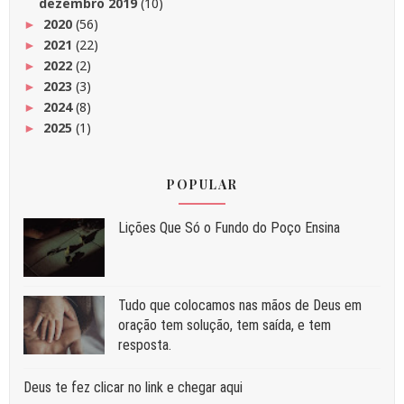
dezembro 2019
(10)
2020
(56)
►
2021
(22)
►
2022
(2)
►
2023
(3)
►
2024
(8)
►
2025
(1)
►
POPULAR
Liç⁠ões Que Só o Fundo do Poço Ensina
Tudo que colocamos nas mãos de Deus em
oração tem solução, tem saída, e tem
resposta.
Deus te fez clicar no link e chegar aqui