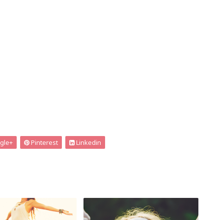
gle+
Pinterest
Linkedin