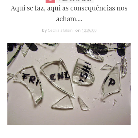
Aqui se faz, aqui as consequências nos
acham....
by
Cecilia sfalsin
on
12:36:00