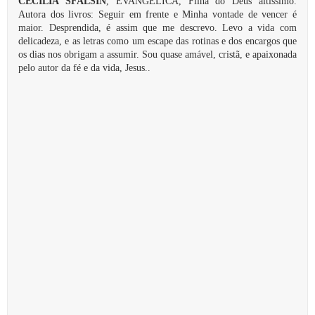
CECILIA SFALSIN
, EVANGÉLICA, Filha do Deus altíssimo.
Autora dos livros: Seguir em frente e Minha vontade de vencer é
maior. Desprendida, é assim que me descrevo. Levo a vida com
delicadeza, e as letras como um escape das rotinas e dos encargos que
os dias nos obrigam a assumir. Sou quase amável, cristã, e apaixonada
pelo autor da fé e da vida, Jesus..