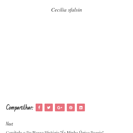
Cecilia sfalsin
Compartilhar:
Next
Capítulo 9 Da Nossa História "És Minha Única Poesia"