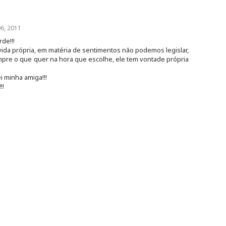
, 2011
de!!!
ida própria, em matéria de sentimentos não podemos legislar,
mpre o que quer na hora que escolhe, ele tem vontade própria
i minha amiga!!!
!!