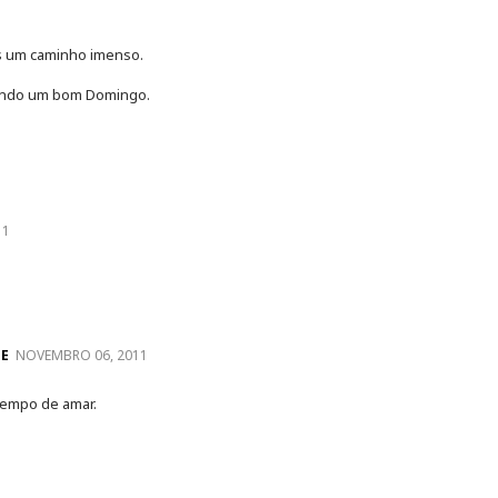
es um caminho imenso.
jando um bom Domingo.
11
GE
NOVEMBRO 06, 2011
tempo de amar.