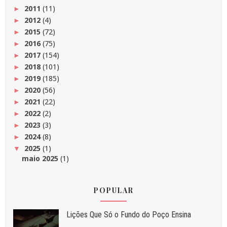
2011
(11)
►
2012
(4)
►
2015
(72)
►
2016
(75)
►
2017
(154)
►
2018
(101)
►
2019
(185)
►
2020
(56)
►
2021
(22)
►
2022
(2)
►
2023
(3)
►
2024
(8)
►
2025
(1)
▼
maio 2025
(1)
POPULAR
Liç⁠ões Que Só o Fundo do Poço Ensina