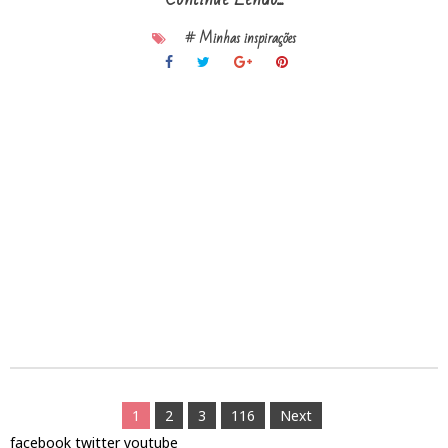
# Minhas inspirações
1
2
3
116
Next
facebook
twitter
youtube