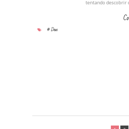
tentando descobrir q
Co
# Deus