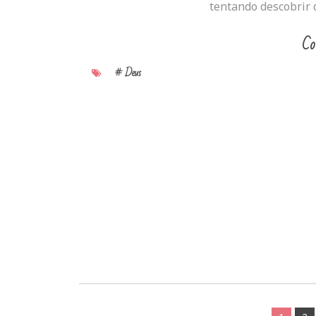
tentando descobrir q
Co
# Deus