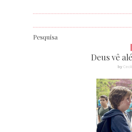
Pesquisa
Deus vê al
by
Cecil