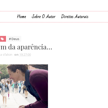
Home
Sobre O Autor
Direitos Autorais
# Deus
ém da aparência...
ia sfalsin
on
19:27:00