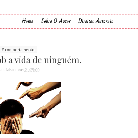
Home
Sobre O Autor
Direitos Autorais
# comportamento
sob a vida de ninguém.
ia sfalsin
on
21:25:00