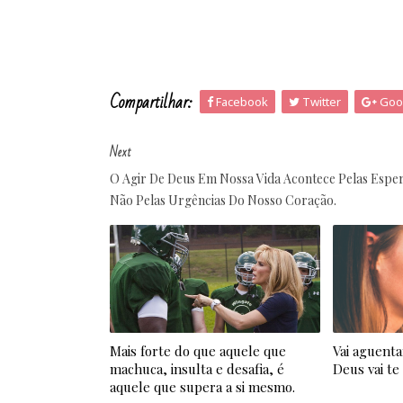
Compartilhar:
Facebook
Twitter
Goo
Next
O Agir De Deus Em Nossa Vida Acontece Pelas Esper
Não Pelas Urgências Do Nosso Coração.
Mais forte do que aquele que
Vai aguenta
machuca, insulta e desafia, é
Deus vai te
aquele que supera a si mesmo.