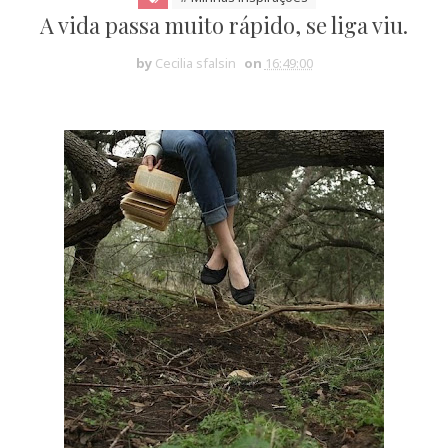
A vida passa muito rápido, se liga viu.
by
Cecilia sfalsin
on
16:49:00