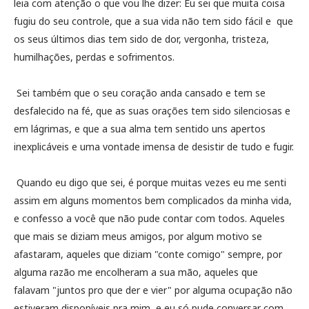
leia com atenção o que vou lhe dizer: Eu sei que muita coisa
fugiu do seu controle, que a sua vida não tem sido fácil e que
os seus últimos dias tem sido de dor, vergonha, tristeza,
humilhações, perdas e sofrimentos.
Sei também que o seu coração anda cansado e tem se
desfalecido na fé, que as suas orações tem sido silenciosas e
em lágrimas, e que a sua alma tem sentido uns apertos
inexplicáveis e uma vontade imensa de desistir de tudo e fugir.
Quando eu digo que sei, é porque muitas vezes eu me senti
assim em alguns momentos bem complicados da minha vida,
e confesso a você que não pude contar com todos. Aqueles
que mais se diziam meus amigos, por algum motivo se
afastaram, aqueles que diziam "conte comigo" sempre, por
alguma razão me encolheram a sua mão, aqueles que
falavam "juntos pro que der e vier" por alguma ocupação não
estiveram disponíveis pra mim, e eu só pude conversar com