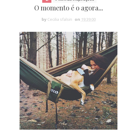
O momento é o agora...
by
Cecilia sfalsin
on
19:39:00