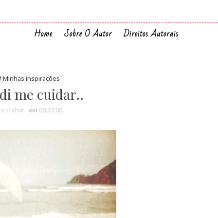
Home
Sobre O Autor
Direitos Autorais
# Minhas inspirações
di me cuidar..
ia sfalsin
on
08:37:00