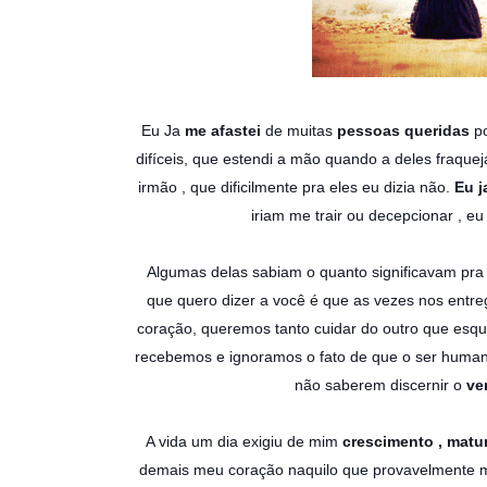
Eu Ja
me afastei
de muitas
pessoas queridas
po
difíceis, que estendi a mão quando a deles fraqu
irmão , que dificilmente pra eles eu dizia não.
Eu j
iriam me trair ou decepcionar , eu
Algumas delas sabiam o quanto significavam pra
que quero dizer a você é que as vezes nos entr
coração, queremos tanto cuidar do outro que esqu
recebemos e ignoramos o fato de que o ser human
não saberem discernir o
ver
A vida um dia exigiu de mim
crescimento , matu
demais meu coração naquilo que provavelmente me 