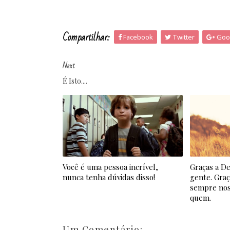
Compartilhar:
Facebook
Twitter
Goo
Next
É Isto....
Você é uma pessoa incrível,
Graças a De
nunca tenha dúvidas disso!
gente. Graç
sempre nos
quem.
Um Comentário: