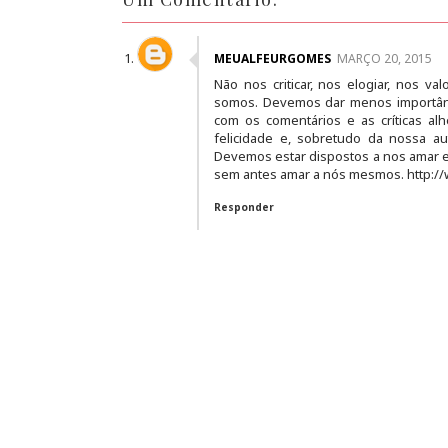
MEUALFEURGOMES
MARÇO 20, 2015
Não nos criticar, nos elogiar, nos v
somos. Devemos dar menos importânc
com os comentários e as críticas al
felicidade e, sobretudo da nossa au
Devemos estar dispostos a nos amar e 
sem antes amar a nós mesmos. http:/
Responder