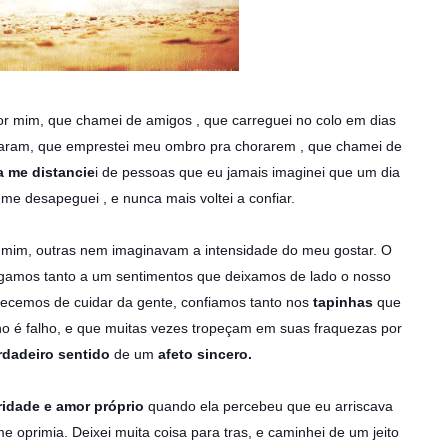
r mim, que chamei de amigos , que carreguei no colo em dias
ejaram, que emprestei meu ombro pra chorarem , que chamei de
a me distancie
i de pessoas que eu jamais imaginei que um dia
 me desapeguei , e nunca mais voltei a confiar.
 mim, outras nem imagina
vam a intensidade do meu gostar. O
egamos tanto a um sentimentos que deixamos de lado o nosso
ecemos de cuidar da gente, confiamos tanto nos
tapinhas
que
o é falho, e que muitas vezes tropeçam em suas fraquezas por
dadeiro sentido
de um
afeto sincero.
ridade e amor próprio
quando ela percebeu que eu arriscava
oprimia. Deixei muita coisa para tras, e caminhei de um jeito