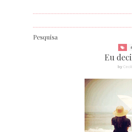
Pesquisa
Eu deci
by
Cecil