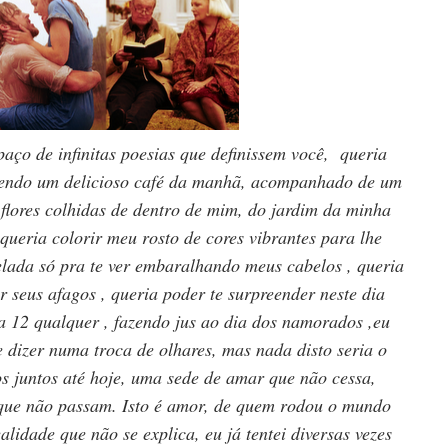
aço de infinitas poesias que definissem você, queria
ecendo um delicioso café da manhã, acompanhado de um
 flores colhidas de dentro de mim, do jardim da minha
queria colorir meu rosto de cores vibrantes para lhe
elada só pra te ver embaralhando meus cabelos , queria
r seus afagos , queria poder te surpreender neste dia
a 12 qualquer , fazendo jus ao dia dos namorados ,eu
e dizer numa troca de olhares, mas nada disto seria o
mos juntos até hoje, uma sede de amar que não cessa,
que não passam. Isto é amor, de quem rodou o mundo
idade que não se explica, eu já tentei diversas vezes