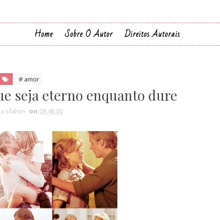
Home
Sobre O Autor
Direitos Autorais
# amor
Que seja eterno enquanto dure
ia sfalsin
on
08:46:00