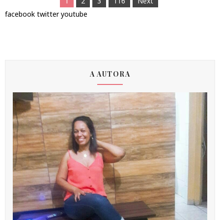
1
2
3
116
Next
facebook
twitter
youtube
A AUTORA