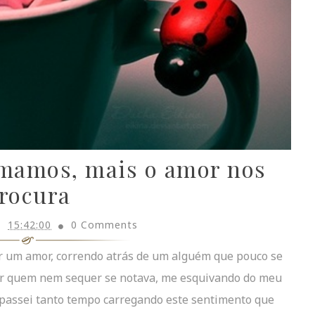
mamos, mais o amor nos
rocura
15:42:00
0 Comments
r um amor, correndo atrás de um alguém que pouco se
or quem nem sequer se notava, me esquivando do meu
, passei tanto tempo carregando este sentimento que