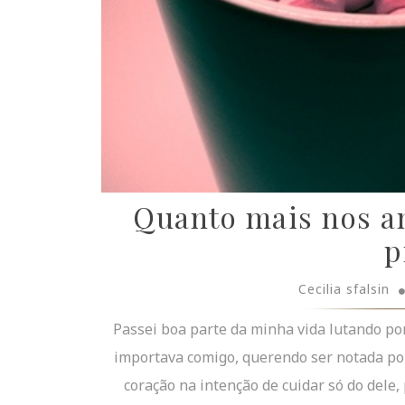
Quanto mais nos a
p
Cecilia sfalsin
Passei boa parte da minha vida lutando po
importava comigo, querendo ser notada p
coração na intenção de cuidar só do dele