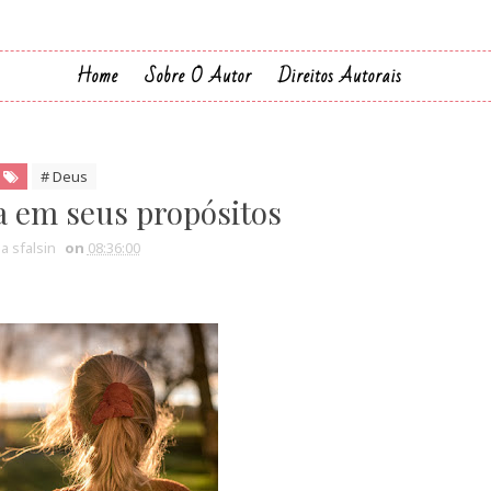
Home
Sobre O Autor
Direitos Autorais
# Deus
a em seus propósitos
ia sfalsin
on
08:36:00