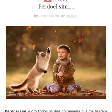
Perdoei sim.....
by
Cecilia sfalsin
on
18:40:00
Perdoei sim
, e oro todos os dias por aqueles que me fizeram