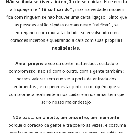
Não se iluda se tiver a intenção de se cuidar .
Hoje em dia
a linguagem é
" tô só ficando"
, mas na verdade ninguém
fica com ninguém se não houver uma certa ligação . Sinto que
as pessoas estão rápidas demais neste "tal ficar" , se
entregando com muita facilidade, se envolvendo com
corações incertos e quebrando a cara com suas
próprias
negligências
.
Amor próprio
exige da gente maturidade, cuidado e
compromisso não só com o outro, com a gente também ;
nossos valores tem que ser a porta de entrada dos
sentimentos , e o querer estar junto com alguém que se
comprometa realmente a nos cuidar e a nos amar tem que
ser o nosso maior desejo.
Não basta uma noite, um encontro, um momento
,
porque o coração da gente é traiçoeiro as vezes, e costuma
nos laçar ao que a gente não espera. Se ame , se cuide, se