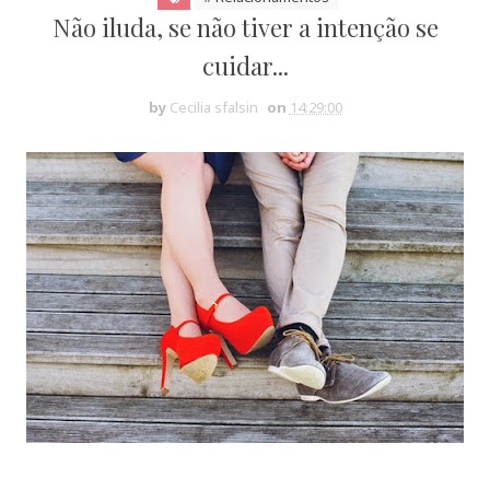
Não iluda, se não tiver a intenção se
cuidar...
by
Cecilia sfalsin
on
14:29:00