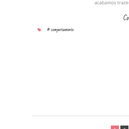
acabamos trazen
Co
# comportamento