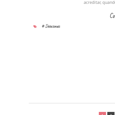
acreditar, quan
Co
# Devocionais